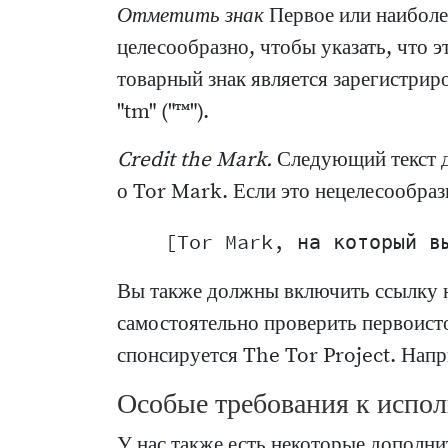
Отметить знак
Первое или наиболее
целесообразно, чтобы указать, что э
товарный знак является зарегистри
"tm" ("™").
Credit the Mark.
Следующий текст д
о Tor Mark. Если это нецелесообраз
Вы также должны включить ссылку 
самостоятельно проверить первоисто
спонсируется The Tor Project. Напри
Особые требования к испо
У нас также есть некоторые дополн