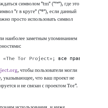
даться символом "tm" ("™"), где это
мвол "r в круге" ("®"), если данный
можно просто использовать символ
ли наиболее заметным упоминанием
арностями:
ject.org
, чтобы пользователи могли
е, указывающее, что ваш проект не
руется и не связан с проектом Tor".
лучаям использования, и ниже