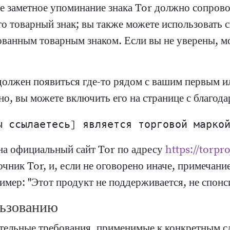
 заметное упоминание знака Tor должно сопровож
то товарный знак; вы также можете использовать си
рованным товарным знаком. Если вы не уверены, 
олжен появиться где-то рядом с вашим первым и
но, вы можете включить его на странице с благод
на официальный сайт Tor по адресу
https://torpro
чник Tor, и, если не оговорено иначе, примечани
мер: "Этот продукт не поддерживается, не спонси
льзованию
ительные требования, применимые к конкретным с