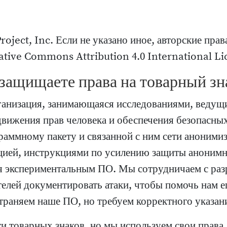
oject, Inc. Если не указано иное, авторские прав
ative Commons Attribution 4.0 International Li
 защищаете права на товарный зн
рганизация, занимающаяся исследованиями, ведущ
движения прав человека и обеспечения безопасны
граммному пакету и связанной с ним сети аноним
цией, инструкциями по усилению защиты анонимн
тся экспериментальным ПО. Мы сотрудничаем с ра
телей документировать атаки, чтобы помочь нам 
раняем наше ПО, но требуем корректного указани
ти товарных знаков, но мы используем свои прав