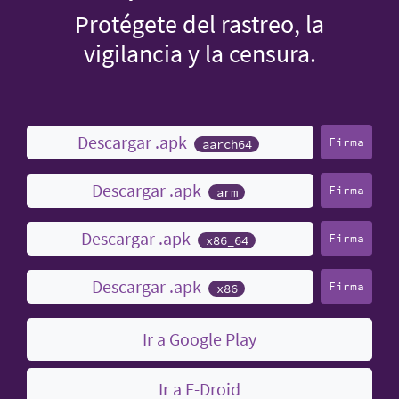
Protégete del rastreo, la
vigilancia y la censura.
Descargar .apk
Firma
aarch64
Descargar .apk
Firma
arm
Descargar .apk
Firma
x86_64
Descargar .apk
Firma
x86
Ir a Google Play
Ir a F-Droid